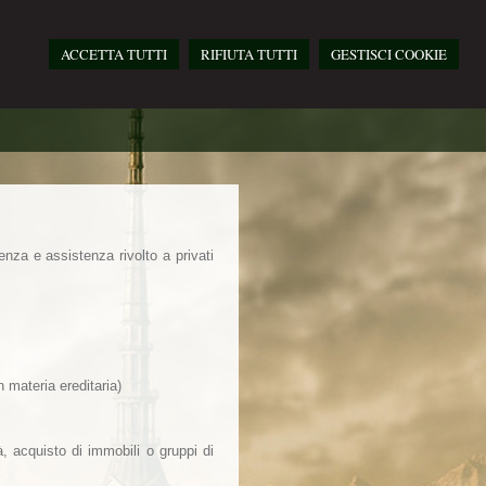
ACCETTA TUTTI
RIFIUTA TUTTI
GESTISCI COOKIE
enza e assistenza rivolto a privati
n materia ereditaria)
età, acquisto di immobili o gruppi di