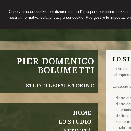
Ci serviamo dei cookie per diversi fini, tra l'altro per consentire funzioni
nostra
informativa sulla privacy e sui cookie.
Può gestire le impostazioni
LO S
PIER DOMENICO
BOLUMETTI
Lo studio d
ed imprese
STUDIO LEGALE TORINO
Lo studio 
Il diritto 
Il diritto 
L'Infortuni
HOME
Il diritto d
LO STUDIO
Il diritto 
immobili n