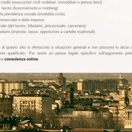
 crediti (esecuzioni civili mobiliari, immobiliari e presso terzi)
del lavoro (licenziamento e mobbing)
ella previdenza sociale (invalidità civile)
commerciale e delle imprese
penale (del lavoro, tributario, processuale, carcerario)
ributario (imposte, tasse, opposizioni a cartelle esattoriali).
i di questo sito si riferiscono a situazioni generali e non possono in alcun m
ista qualificato. Per avere un parere legale specifico sull'argomento pot
una
consulenza online
.