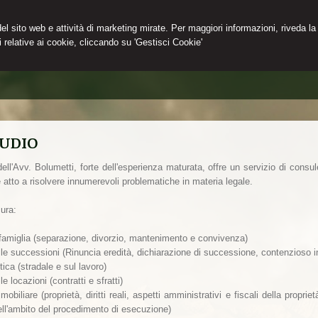
 del sito web e attività di marketing mirate. Per maggiori informazioni, riveda la
 relative ai cookie, cliccando su 'Gestisci Cookie'
TUDIO
ell'Avv. Bolumetti, forte dell'esperienza maturata, offre un servizio di consul
 atto a risolvere innumerevoli problematiche in materia legale.
cura:
di famiglia (separazione, divorzio, mantenimento e convivenza)
delle successioni (Rinuncia eredità, dichiarazione di successione, contenzioso i
stica (stradale e sul lavoro)
elle locazioni (contratti e sfratti)
immobiliare (proprietà, diritti reali, aspetti amministrativi e fiscali della propri
ell'ambito del procedimento di esecuzione)