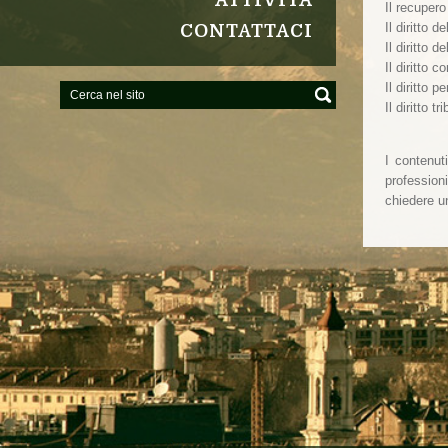
ATTIVITÀ
Il recupero
Il diritto 
CONTATTACI
Il diritto d
Il diritto 
Il diritto 
Il diritto t
I contenut
profession
chiedere 